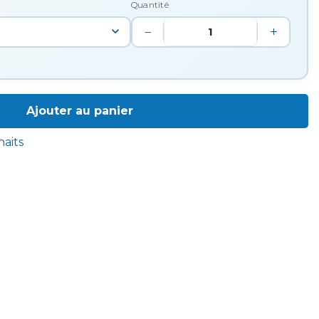
Quantité
−
+
Ajouter au panier
haits