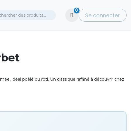
0
Se connecter
rbet
umée, idéal poêlé ou rôti. Un classique raffiné à découvrir chez