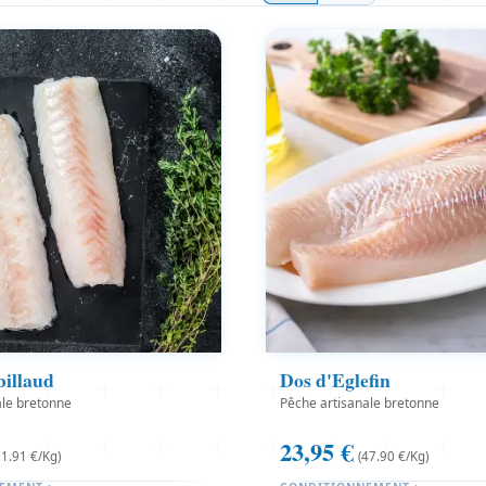
billaud
Dos d'Eglefin
ale bretonne
Pêche artisanale bretonne
23,95
€
61.91 €/Kg)
(47.90 €/Kg)