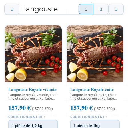
Langouste
Langouste Royale vivante
Langouste Royale cuite
Langouste royale vivante, chair
Langouste royale cuite, chair
fine et savoureuse. Parfaite
fine et savoureuse. Parfaite
grillée ou pochée pour un
grillée ou pochée pour un
157,90
€
157,90
€
repas d’exception. Livraison
repas d’exception. Livraison
(157.90 €/Kg)
(157.90 €/Kg)
express partout en France
express partout en France
avec Brest Marée.
avec Brest Marée.
CONDITIONNEMENT :
CONDITIONNEMENT :