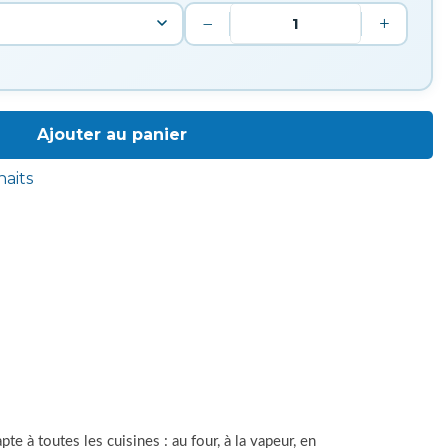
−
+
Ajouter au panier
haits
te à toutes les cuisines : au four, à la vapeur, en