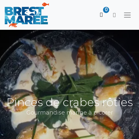
0
Pinces de crabes rôties
Gourmandise marine à picorer